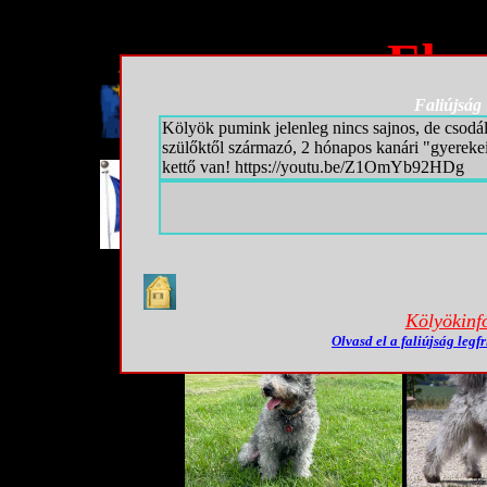
Ebu
Faliújság
Kölyök pumink jelenleg nincs sajnos, de csodá
szülőktől származó, 2 hónapos kanári "gyerek
kettő van! https://youtu.be/Z1OmYb92HDg
Kölyökinf
Olvasd el a faliújság legfr