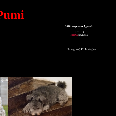
Pumi
2026. augusztus 7
,péntek.
18:54:49
Ibolya
névnapja!
Te vagy a(z)
4513.
látogató.